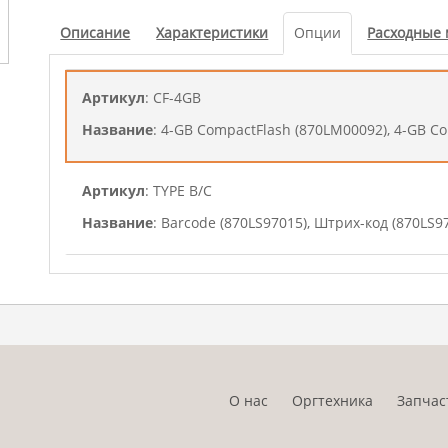
Артикул
: MDDR2-1024
Описание
Характеристики
Опции
Расходные
Название
: 1-GB память (870LM00090), 1-GB memory
Артикул
: CF-4GB
Название
: 4-GB CompactFlash (870LM00092), 4-GB C
Артикул
: TYPE B/C
Название
: Barcode (870LS97015), Штрих-код (870LS9
Артикул
: AK-470
Название
: Блок моста (1703NS0UN0), Bridge unit (1
Артикул
: PF-471
О нас
Оргтехника
Запчас
Название
: Блок подачи бумаги 2 x 500 листов (1203N
(1203NN3NL0)