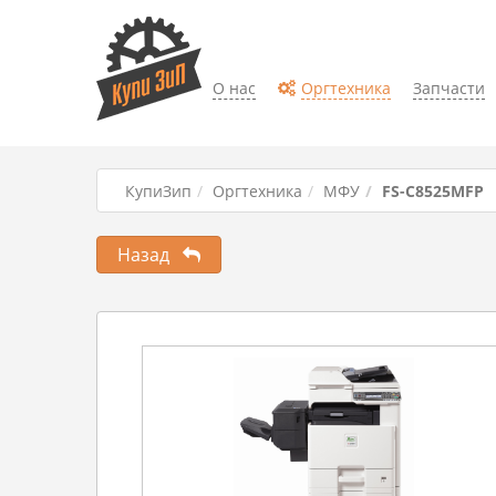
О нас
Оргтехника
Запчасти
КупиЗип
Оргтехника
МФУ
FS-C8525MFP
Назад