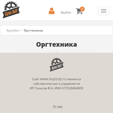
0
Toggl
Выйти
navig
КупиЗип
Оргтехника
Оргтехника
www.kupizip.ru
Сайт
является
собственностью и управляется
ИП Галатов Ф.А. ИНН 615526064009
О нас