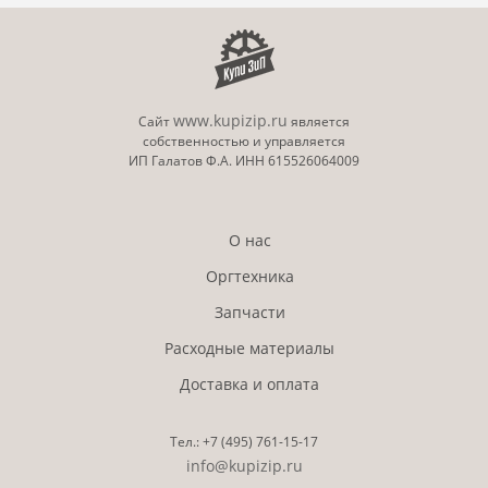
Артикул
: 1203PZ8NL0
Название
: Кассета для бумаги PF-5130 для
TASKalfa 306ci/356ci/406ci, 2*500 л., только с
PF-5120, PF-5130
www.kupizip.ru
Сайт
является
собственностью и управляется
Цена
: 54 592.13 руб.
ИП Галатов Ф.А. ИНН 615526064009
Купить
О нас
Артикул
: 1203PT8NL0
Оргтехника
Название
: Кассета для бумаги PF-5140 для
Запчасти
TASKalfa 306ci/356ci/406ci, А4 2000 л., только с
PF-5120, PF-5140
Расходные материалы
Цена
: 88 666.62 руб.
Доставка и оплата
Купить
Тел.:
+7 (495)
761-15-17
info@kupizip.ru