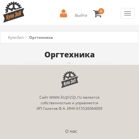
0
Toggl
Выйти
navig
КупиЗип
Оргтехника
Оргтехника
www.kupizip.ru
Сайт
является
собственностью и управляется
ИП Галатов Ф.А. ИНН 615526064009
О нас