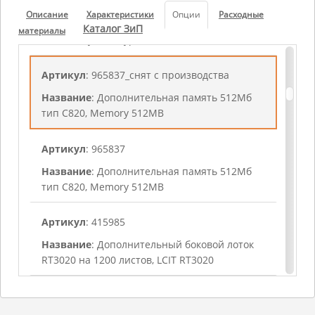
Артикул
: 986364
Описание
Характеристики
Опции
Расходные
Название
: Дополнительная память 1Gb тип
Каталог ЗиП
материалы
O, Memory Unit Type O
Артикул
: 965837_cнят c пpoизвoдcтвa
Название
: Дополнительная память 512Мб
тип С820, Memory 512MB
Артикул
: 965837
Название
: Дополнительная память 512Мб
тип С820, Memory 512MB
Артикул
: 415985
Название
: Дополнительный боковой лоток
RT3020 на 1200 листов, LCIT RT3020
Артикул
: 430720