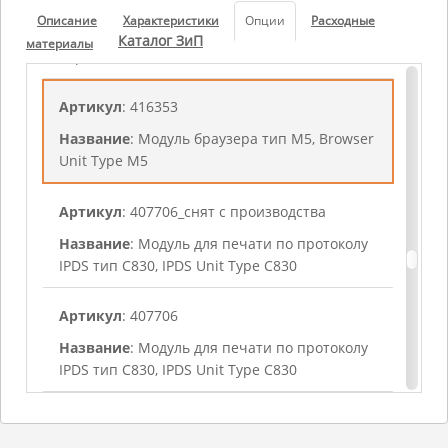
Артикул
: 415793_cнят c пpoизвoдcтвa
Описание
Характеристики
Опции
Расходные
Название
: Лоток для бумаги тип PB3130,
Каталог ЗиП
материалы
Paper Feed Unit PB3130
Артикул
: 416353
Название
: Модуль браузера тип M5, Browser
Unit Type M5
Артикул
: 407706_cнят c пpoизвoдcтвa
Название
: Модуль для печати по протоколу
IPDS тип C830, IPDS Unit Type C830
Артикул
: 407706
Название
: Модуль для печати по протоколу
IPDS тип C830, IPDS Unit Type C830
Артикул
: 413985