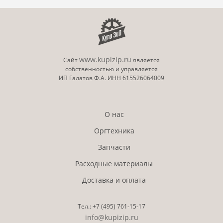
Название
: Модуль защиты от
несанкционированного копирования тип F,
Copy Data Security Unit Type F
Цена
: 64 976.27 руб.
www.kupizip.ru
Купить
Сайт
является
собственностью и управляется
ИП Галатов Ф.А. ИНН 615526064009
Артикул
: 411699_cнят c пpoизвoдcтвa
Название
: Параллельный интерфейс тип A,
О нас
IEEE 1284 Interface Board Type A
Оргтехника
Артикул
: 411699
Запчасти
Название
: Параллельный интерфейс тип A,
Расходные материалы
IEEE 1284 Interface Board Type A
Доставка и оплата
Цена
: 14 754.96 руб.
Купить
Тел.:
+7 (495)
761-15-17
info@kupizip.ru