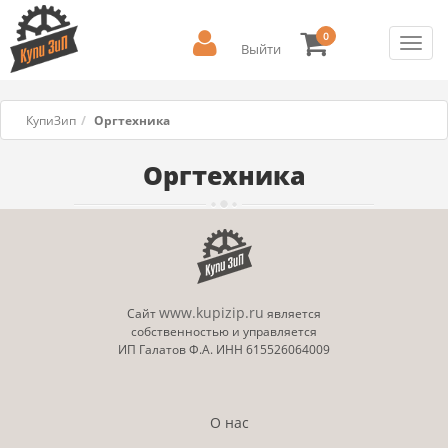
0
Toggl
Выйти
navig
КупиЗип
Оргтехника
Оргтехника
www.kupizip.ru
Сайт
является
собственностью и управляется
ИП Галатов Ф.А. ИНН 615526064009
О нас