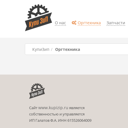
О нас
Оргтехника
Запчасти
КупиЗип
Оргтехника
www.kupizip.ru
Сайт
является
собственностью и управляется
ИП Галатов Ф.А. ИНН 615526064009