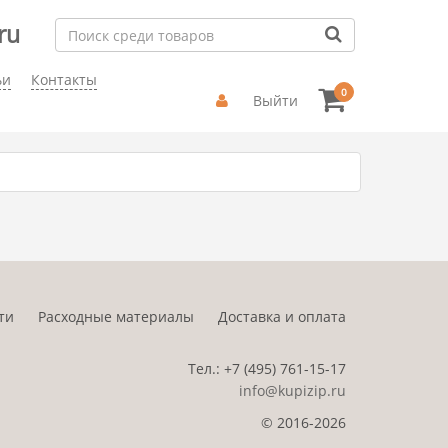
ru
ьи
Контакты
0
Выйти
ти
Расходные материалы
Доставка и оплата
Тел.:
+7 (495)
761-15-17
info@kupizip.ru
© 2016-2026