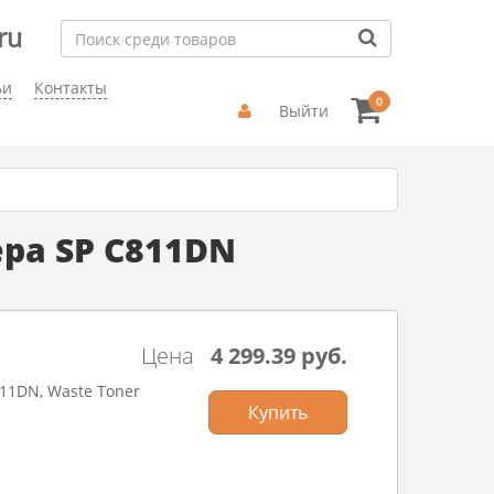
ru
ьи
Контакты
0
Выйти
ера SP C811DN
Цена
4 299.39 руб.
811DN, Waste Toner
Купить