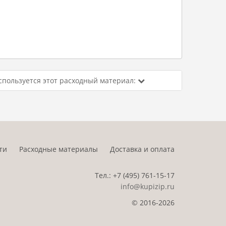
спользуется этот расходный материал:
ти
Расходные материалы
Доставка и оплата
Тел.:
+7 (495)
761-15-17
info@kupizip.ru
© 2016-2026