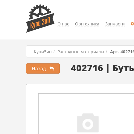
О нас
Оргтехника
Запчасти
КупиЗип
Расходные материалы
Арт. 40271
402716 | Бут
Назад