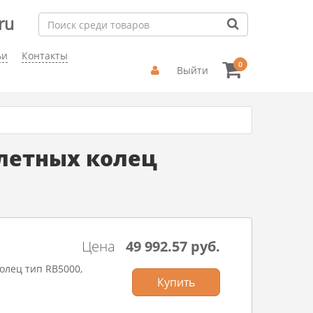
ru
ьи
Контакты
0
Выйти
плетных колец
Цена
49 992.57 руб.
олец тип RB5000,
Купить