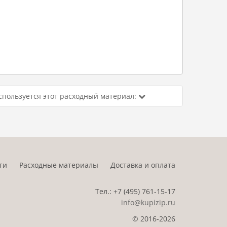
спользуется этот расходный материал:
ти
Расходные материалы
Доставка и оплата
Тел.:
+7 (495)
761-15-17
info@kupizip.ru
© 2016-2026