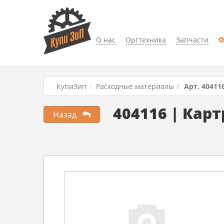
О нас
Оргтехника
Запчасти
КупиЗип
Расходные материалы
Арт. 40411
404116 | Кар
Назад