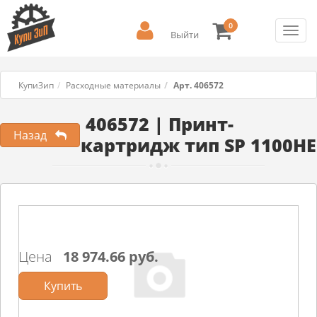
0
Toggl
Выйти
navig
КупиЗип
Расходные материалы
Арт. 406572
406572 | Принт-
Назад
картридж тип SP 1100HE
Цена
18 974.66 руб.
Купить