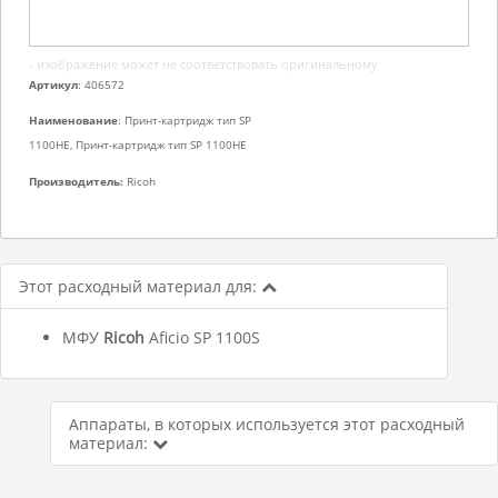
- изображение может не соответствовать оригинальному
Артикул
: 406572
Наименование
: Принт-картридж тип SP
1100HE, Принт-картридж тип SP 1100HE
Производитель:
Ricoh
Этот расходный материал для:
МФУ
Ricoh
Aficio SP 1100S
Аппараты, в которых используется этот расходный
материал: