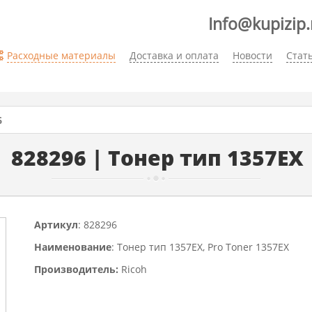
Info@kupizip.
Расходные материалы
Доставка и оплата
Новости
Стат
6
828296 | Тонер тип 1357EX
Артикул
: 828296
Наименование
: Тонер тип 1357EX, Pro Toner 1357EX
Производитель:
Ricoh