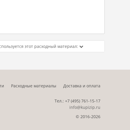
спользуется этот расходный материал:
ти
Расходные материалы
Доставка и оплата
Тел.:
+7 (495)
761-15-17
info@kupizip.ru
© 2016-2026