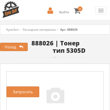
0
Toggl
Выйти
navig
КупиЗип
Расходные материалы
Арт. 888026
888026 | Тонер
Назад
тип 5305D
Запросить