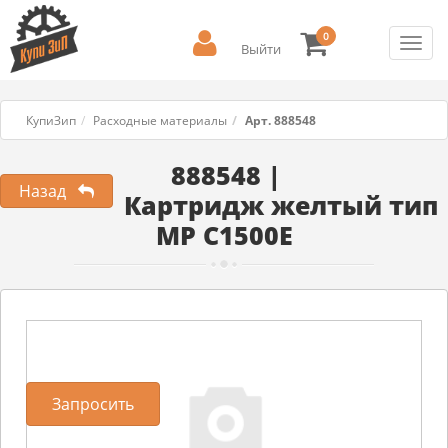
0
Toggl
Выйти
navig
КупиЗип
Расходные материалы
Арт. 888548
888548 |
Назад
Картридж желтый тип
MP C1500E
Запросить