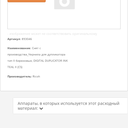
- изображение может не соответствовать оригинальному
Артикул
: 893046
Наименование
: Снят с
производства_Чернила для дупликатора
тип II бирюзовые, DIGITAL DUPLICATOR INK
TEAL II (CS)
Производитель:
Ricoh
Аппараты, в которых используется этот расходный
материал: