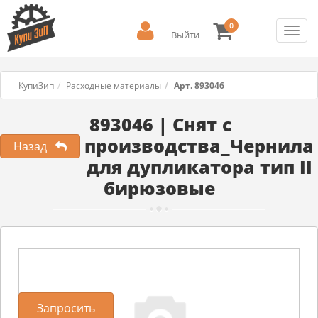
0
Toggl
Выйти
navig
КупиЗип
Расходные материалы
Арт. 893046
893046 | Снят с
производства_Чернила
Назад
для дупликатора тип II
бирюзовые
Запросить