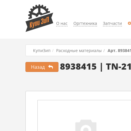
О нас
Оргтехника
Запчасти
КупиЗип
Расходные материалы
Арт. 89384
8938415 | TN-2
Назад