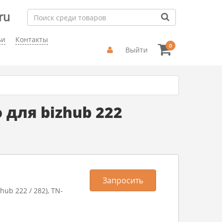
ru
ьи
Контакты
0
Выйти
 для bizhub 222
Запросить
hub 222 / 282), TN-