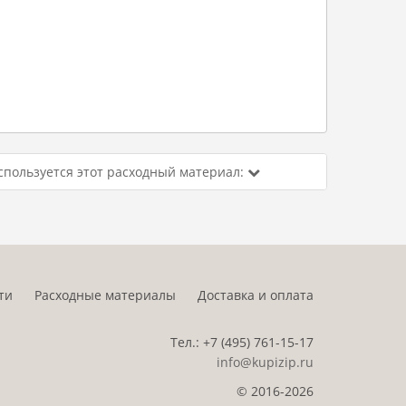
спользуется этот расходный материал:
ти
Расходные материалы
Доставка и оплата
Тел.:
+7 (495)
761-15-17
info@kupizip.ru
© 2016-2026