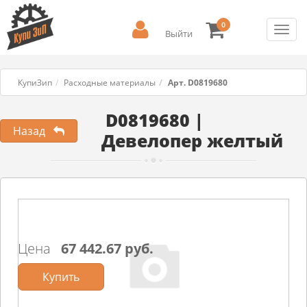
0
Toggl
Выйти
navig
КупиЗип
Расходные материалы
Арт. D0819680
D0819680 |
Назад
Девелопер желтый
Цена
67 442.67 руб.
Купить