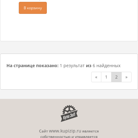
В корзину
На странице показано:
1 результат
из
6 найденных
«
1
2
»
www.kupizip.ru
Сайт
является
собственностью и управляется