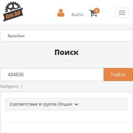
0
Toggl
Выйти
navig
КупиЗип
Поиск
Найдено: 1
Соответствие в группе Опции: