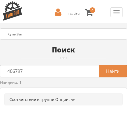
0
Toggl
Выйти
navig
КупиЗип
Поиск
Найдено: 1
Соответствие в группе Опции: