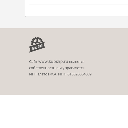
www.kupizip.ru
Сайт
является
собственностью и управляется
ИП Галатов Ф.А. ИНН 615526064009