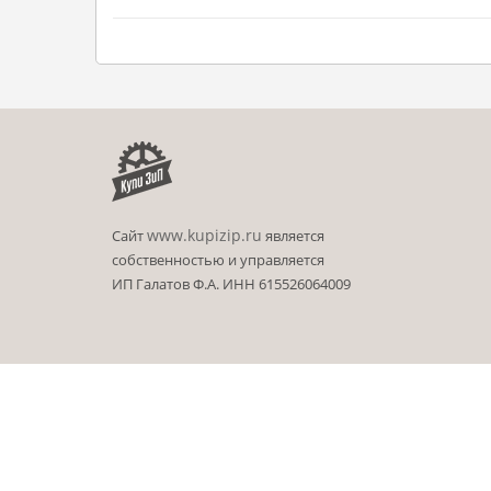
www.kupizip.ru
Сайт
является
собственностью и управляется
ИП Галатов Ф.А. ИНН 615526064009