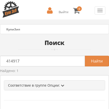
0
Toggl
Выйти
navig
КупиЗип
Поиск
Найдено: 1
Соответствие в группе Опции: