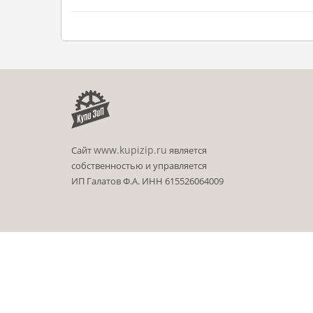
www.kupizip.ru
Сайт
является
собственностью и управляется
ИП Галатов Ф.А. ИНН 615526064009