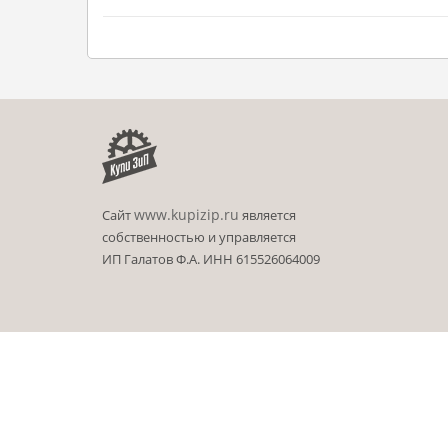
www.kupizip.ru
Сайт
является
собственностью и управляется
ИП Галатов Ф.А. ИНН 615526064009