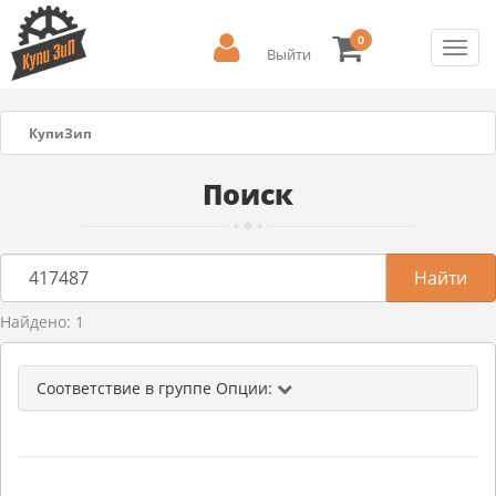
0
Toggl
Выйти
navig
КупиЗип
Поиск
Найдено: 1
Соответствие в группе Опции: