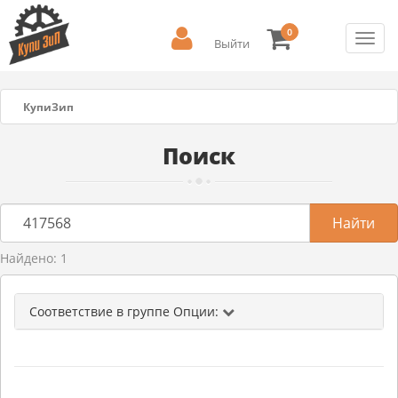
0
Toggl
Выйти
navig
КупиЗип
Поиск
Найдено: 1
Соответствие в группе Опции: