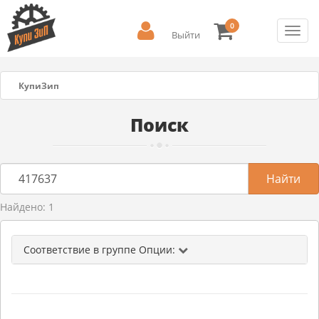
0
Toggl
Выйти
navig
КупиЗип
Поиск
Найдено: 1
Соответствие в группе Опции: