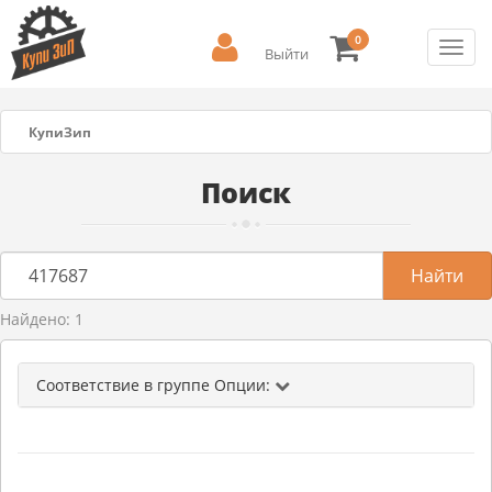
0
Toggl
Выйти
navig
КупиЗип
Поиск
Найдено: 1
Соответствие в группе Опции: