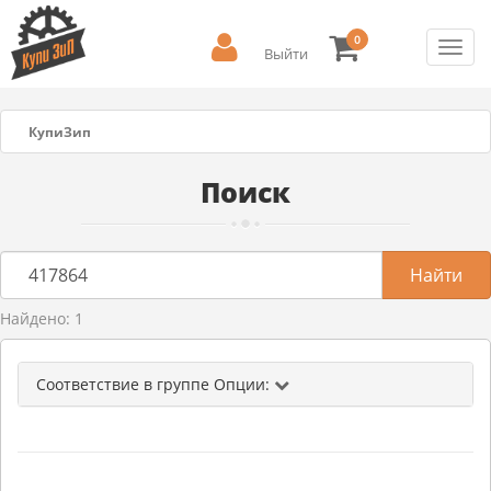
0
Toggl
Выйти
navig
КупиЗип
Поиск
Найдено: 1
Соответствие в группе Опции: