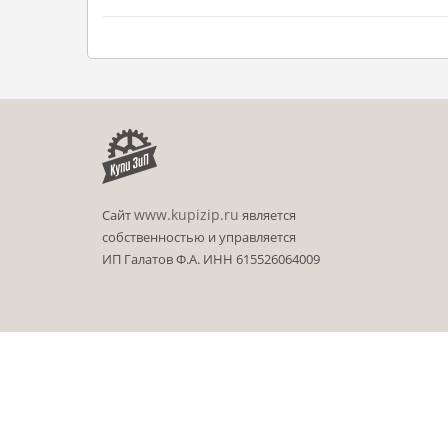
www.kupizip.ru
Сайт
является
собственностью и управляется
ИП Галатов Ф.А. ИНН 615526064009