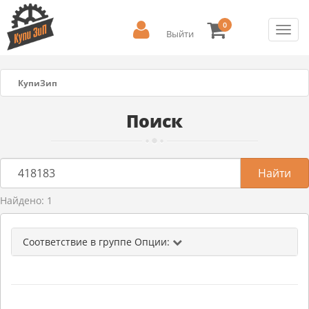
0
Toggl
Выйти
navig
КупиЗип
Поиск
Найдено: 1
Соответствие в группе Опции: