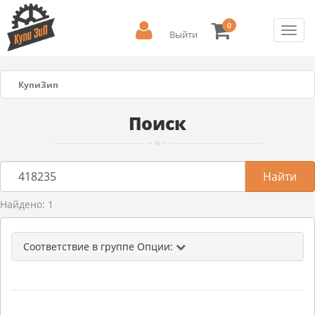
0
Toggl
Выйти
navig
КупиЗип
Поиск
Найдено: 1
Соответствие в группе Опции: