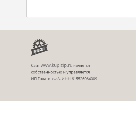
www.kupizip.ru
Сайт
является
собственностью и управляется
ИП Галатов Ф.А. ИНН 615526064009