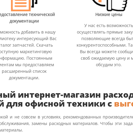
едоставление технической
Низкие цены
документации
У нас есть возможност
можность добавить в нашу
осуществлять прямые заку
лиотеку интересующий Вас
позволяющие всегда бы
аталог запчастей. Скачать
конкурентоспособными. Та
оступную маркетинговую
Вы всегда можете сообщ
нформацию. Постоянным
своб ожидаемую цену и 
иентам мы предоставляем
обсудим это.
расширенный список
документации.
ный интернет-магазин расхо
й для офисной техники с
выг
зкой и не совсем в условиях, рекомендованных производител
 обслуживания, замены расходных материалов. Чтобы эти за
материалы.