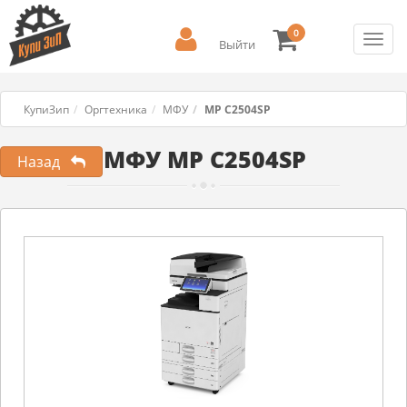
0
Toggl
Выйти
navig
КупиЗип
Оргтехника
МФУ
MP C2504SP
МФУ MP C2504SP
Назад