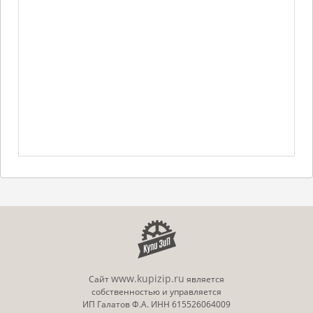
www.kupizip.ru
Сайт
является
собственностью и управляется
ИП Галатов Ф.А. ИНН 615526064009