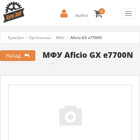
0
Toggl
Выйти
navig
КупиЗип
Оргтехника
МФУ
Aficio GX e7700N
МФУ Aficio GX e7700N
Назад