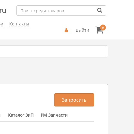
ru
ьи
Контакты
0
Выйти
Запросить
ы
Каталог ЗиП
РМ Запчасти