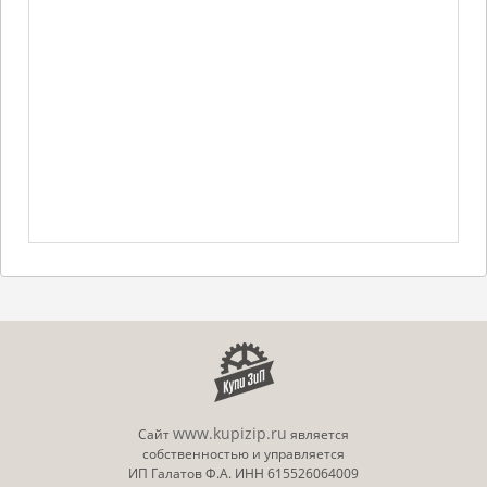
www.kupizip.ru
Сайт
является
собственностью и управляется
ИП Галатов Ф.А. ИНН 615526064009