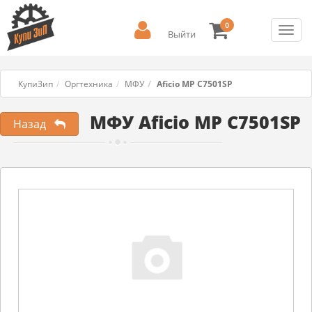
0
Toggl
Выйти
navig
КупиЗип
Оргтехника
МФУ
Aficio MP C7501SP
МФУ Aficio MP C7501SP
Назад