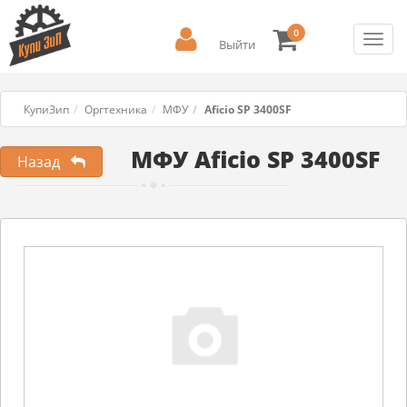
0
Toggl
Выйти
navig
КупиЗип
Оргтехника
МФУ
Aficio SP 3400SF
МФУ Aficio SP 3400SF
Назад