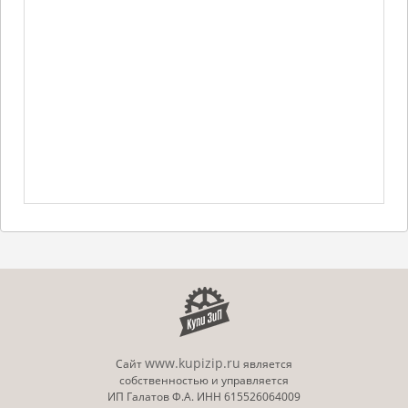
www.kupizip.ru
Сайт
является
собственностью и управляется
ИП Галатов Ф.А. ИНН 615526064009