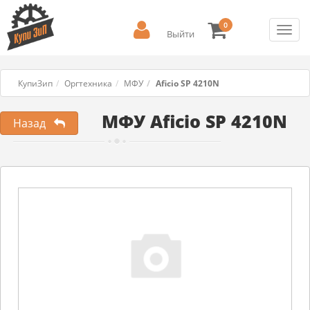
0
Toggl
Выйти
navig
КупиЗип
Оргтехника
МФУ
Aficio SP 4210N
МФУ Aficio SP 4210N
Назад