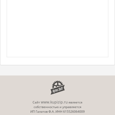
www.kupizip.ru
Сайт
является
собственностью и управляется
ИП Галатов Ф.А. ИНН 615526064009