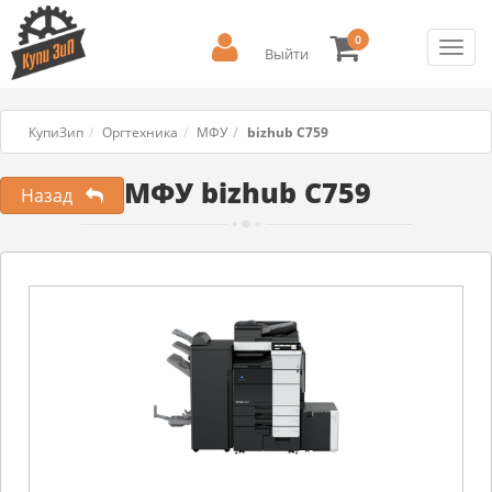
0
Toggl
Выйти
navig
КупиЗип
Оргтехника
МФУ
bizhub C759
МФУ bizhub C759
Назад