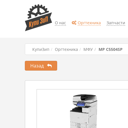
О нас
Оргтехника
Запчасти
КупиЗип
Оргтехника
МФУ
MP C5504SP
Назад