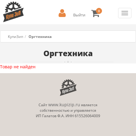
0
Toggl
Выйти
navig
КупиЗип
Оргтехника
Оргтехника
Товар не найден
www.kupizip.ru
Сайт
является
собственностью и управляется
ИП Галатов Ф.А. ИНН 615526064009