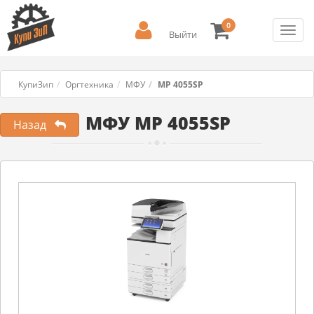
0
Toggl
Выйти
navig
КупиЗип
Оргтехника
МФУ
MP 4055SP
МФУ MP 4055SP
Назад