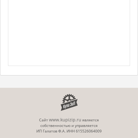
www.kupizip.ru
Сайт
является
собственностью и управляется
ИП Галатов Ф.А. ИНН 615526064009