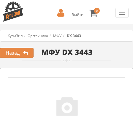
0
Toggl
Выйти
navig
КупиЗип
Оргтехника
МФУ
DX 3443
МФУ DX 3443
Назад