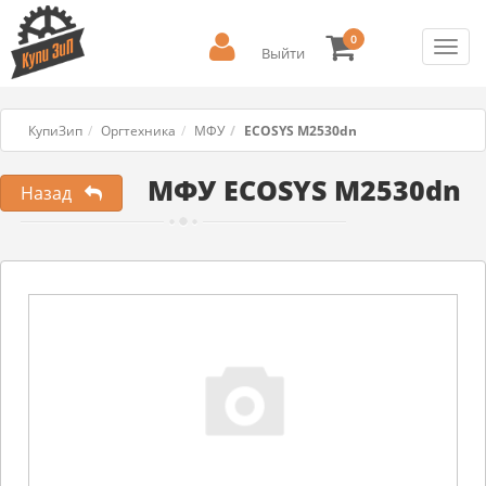
0
Toggl
Выйти
navig
КупиЗип
Оргтехника
МФУ
ECOSYS M2530dn
МФУ ECOSYS M2530dn
Назад