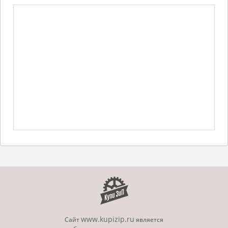
www.kupizip.ru
Сайт
является