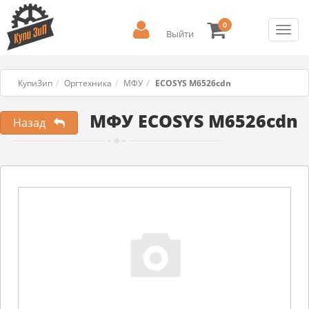
0
Toggl
Выйти
navig
КупиЗип
Оргтехника
МФУ
ECOSYS M6526cdn
МФУ ECOSYS M6526cdn
Назад