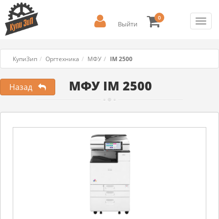
0
Toggl
Выйти
navig
КупиЗип
Оргтехника
МФУ
IM 2500
МФУ IM 2500
Назад