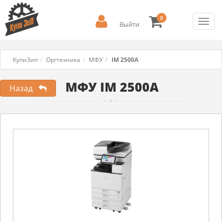
0
Toggl
Выйти
navig
КупиЗип
Оргтехника
МФУ
IM 2500A
МФУ IM 2500A
Назад